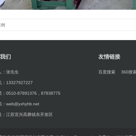
实例
我们
友情链接
人：张先生
百度搜索
360搜
：13327927227
：0510-87891376，87838775
：web@yxhyhb.net
址：江苏宜兴高塍镇东开发区