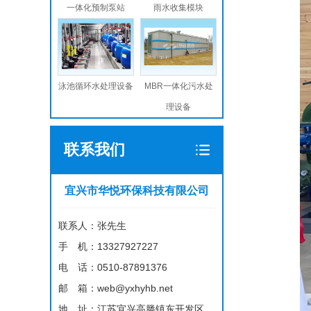
​一体化预制泵站
雨水收集模块
泳池循环水处理设备
MBR一体化污水处
理设备
联系我们
宜兴市华悦环保科技有限公司
联系人：张先生
手 机：13327927227
电 话：0510-87891376
邮 箱：web@yxhyhb.net
地 址：江苏宜兴高塍镇东开发区