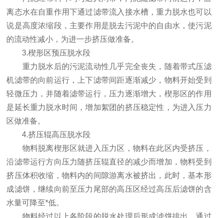
离态水在自重作用下通过滤带流入接水槽，重力脱水也可以
说是高度浓缩段，主要作用是脱去污泥中的自由水，使污泥
的流动性减小，为进一步挤压做准备。
3.楔形区预压脱水段
重力脱水后的污泥流动性几乎完全丧失，随着带式压滤
机滤带的向前运行，上下滤带间距逐渐减少，物料开始受到
轻微压力，并随着滤带运行，压力逐渐增大，楔形区的作用
是延长重力脱水时间，增加絮团的挤压稳定性，为进入压力
区做准备。
4.挤压辊高压脱水段
物料脱离楔形区就进入压力区，物料在此区内受挤压，
沿滤带运行方向压力随挤压辊直径的减少而增加，物料受到
挤压体积收缩，物料内的间隙游离水被挤出，此时，基本形
成滤饼，继续向前至压力尾部的高压区经过高压后滤饼的含
水量可降至*低。
物料经过以上各阶段的脱水处理后形成滤饼排出，通过