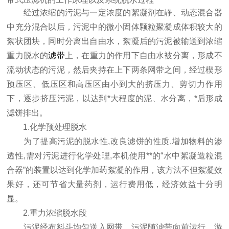
经过浓缩的污泥与一定浓度的絮凝剂在静、动态混合器
中充分混合以后，污泥中的微小固体颗粒聚凝成体积较大的
絮状团块，同时分离出自由水，絮凝后的污泥被输送到浓缩
重力脱水的
滤带
上，在重力的作用下自由水被分离，形成不
流动状态的污泥，然后夹持在上下两条网带之间，经过楔形
预压区、低压区和高压区由小到大的挤压力、剪切力作用
下，逐步挤压污泥，以达到*大程度的泥、水分离，*后形成
滤饼排出。
1.化学预处理脱水
为了提高污泥的脱水性,改良滤饼的性质,增加物料的渗
透性,需对污泥进行化学处理,本机使用**的“水中絮凝造粒混
合器”的装置以达到化学加药絮凝的作用，该方法不但絮凝效
果好，还可节省大量药剂，运行费用低，经济效益十分明
显。
2.重力浓缩脱水段
污泥经布料斗均匀送入网带，污泥随滤带向前运行，游